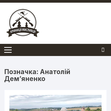
Перейти
до
вмісту
Позначка:
Анатолій
Дем’яненко