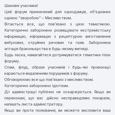
Шановні учасники!
Цей форум призначений для однодумців, об’єднаних
однією “хворобою” – Мисливством.
Вітається все, що пов’язано з цією тематикою.
Категорично заборонено розміщувати екстремістську
інформацію, інформацію з рецептурою виготовлення
вибухових, отруйних речовин та газів. Заборонена
агітація браконьєрства в будь-якому вигляді.
Будь ласка, намагайтеся дотримуватися тематики гілок
форуму.
Спам, флуд, образи учасників і будь-які провокації
караються видаленням порушників з форуму.
Обговорюємо все що пов’язано з мисливством.
Категорично заборонено Ідіотизм.
Дії адміністрації публічно не оскаржуються. Якщо ви
переконані, що вас дійсно несправедливо покарали,
напишіть листа адміністратору.
Якщо ви проти полювання, ви можете висловити ваші