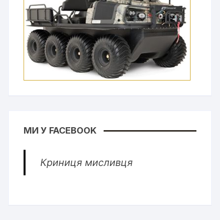
МИ У FACEBOOK
Криниця мисливця