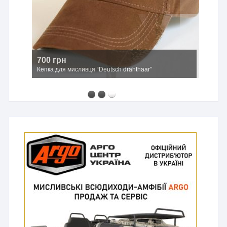
700 грн
Кепка для мисливця “Deutsch drahthaar”