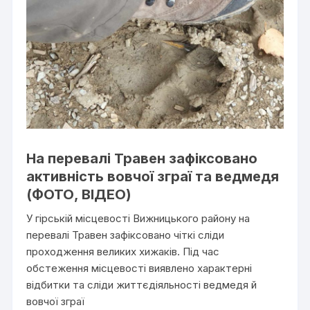
На перевалі Травен зафіксовано
активність вовчої зграї та ведмедя
(ФОТО, ВІДЕО)
У гірській місцевості Вижницького району на
перевалі Травен зафіксовано чіткі сліди
проходження великих хижаків. Під час
обстеження місцевості виявлено характерні
відбитки та сліди життєдіяльності ведмедя й
вовчої зграї