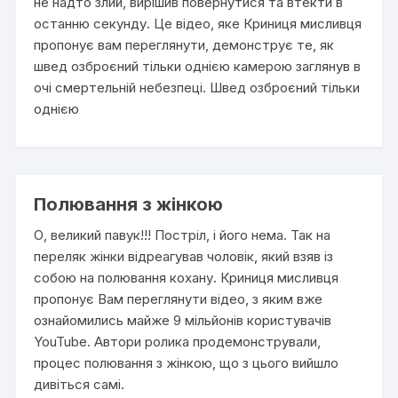
не надто злий, вирішив повернутися та втекти в
останню секунду. Це відео, яке Криниця мисливця
пропонує вам переглянути, демонструє те, як
швед озброєний тільки однією камерою заглянув в
очі смертельній небезпеці. Швед озброєний тільки
однією
Полювання з жінкою
О, великий павук!!! Постріл, і його нема. Так на
переляк жінки відреагував чоловік, який взяв із
собою на полювання кохану. Криниця мисливця
пропонує Вам переглянути відео, з яким вже
ознайомились майже 9 мільйонів користувачів
YouTube. Автори ролика продемонстрували,
процес полювання з жінкою, що з цього вийшло
дивіться самі.