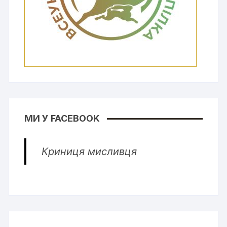
МИ У FACEBOOK
Криниця мисливця