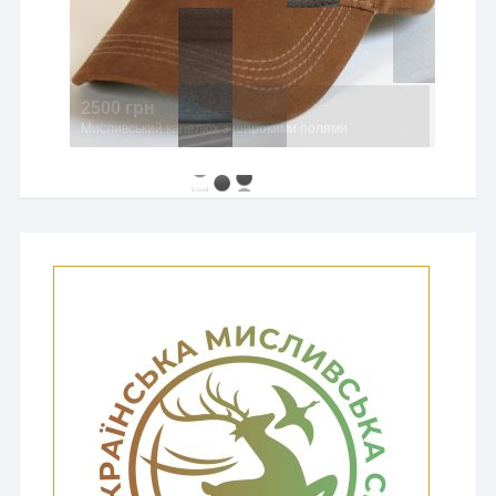
2500 грн
Мисливський капелюх з широкими полями