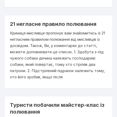
21 негласне правило полювання
Криниця мисливця пропонує вам знайомитись із 21
негласним правилом полювання від мисливців із
досвідом. Також, Ви, у коментарях до статті,
можете доповнювати це список. 1. Здобута з-під
чужого собаки дичина належить господареві
собаки, який повертає, тому хто стріляв два
патрони. 2. Підстрілений підранок належить тому,
хто його зробив, якщо після
Туристи побачили майстер-клас із
полювання