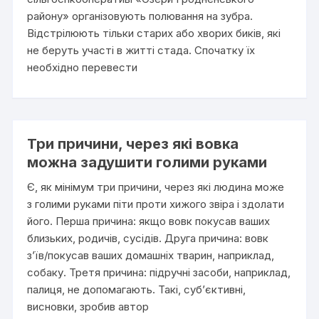
району» організовують полювання на зубра.
Відстрілюють тільки старих або хворих биків, які
не беруть участі в житті стада. Спочатку їх
необхідно перевести
Три причини, через які вовка
можна задушити голими руками
Є, як мінімум три причини, через які людина може
з голими руками піти проти хижого звіра і здолати
його. Перша причина: якщо вовк покусав ваших
близьких, родичів, сусідів. Друга причина: вовк
з’їв/покусав ваших домашніх тварин, наприклад,
собаку. Третя причина: підручні засоби, наприклад,
палиця, не допомагають. Такі, суб’єктивні,
висновки, зробив автор