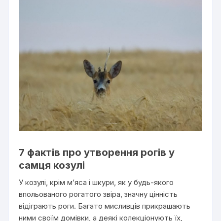
7 фактів про утворення рогів у
самця козулі
У козулі, крім м’яса і шкури, як у будь-якого
впольованого рогатого звіра, значну цінність
відіграють роги. Багато мисливців прикрашають
ними своїм домівки, а деякі колекціонують їх,