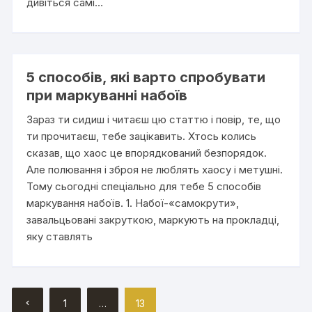
дивіться самі…
5 способів, які варто спробувати
при маркуванні набоїв
Зараз ти сидиш і читаєш цю статтю і повір, те, що
ти прочитаєш, тебе зацікавить. Хтось колись
сказав, що хаос це впорядкований безпорядок.
Але полювання і зброя не люблять хаосу і метушні.
Тому сьогодні спеціально для тебе 5 способів
маркування набоїв. 1. Набої-«самокрути»,
завальцьовані закруткою, маркують на прокладці,
яку ставлять
Posts
1
…
13
pagination