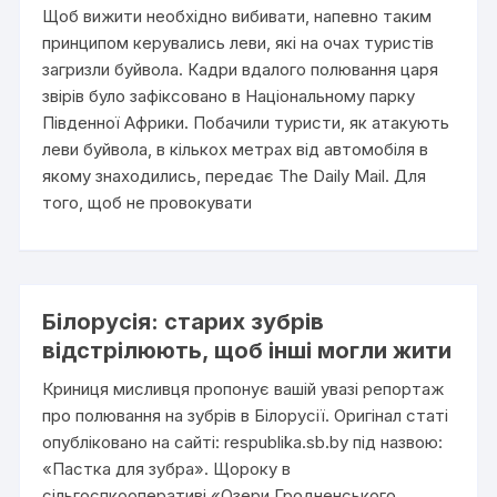
Щоб вижити необхідно вибивати, напевно таким
принципом керувались леви, які на очах туристів
загризли буйвола. Кадри вдалого полювання царя
звірів було зафіксовано в Національному парку
Південної Африки. Побачили туристи, як атакують
леви буйвола, в кількох метрах від автомобіля в
якому знаходились, передає The Daily Mail. Для
того, щоб не провокувати
Білорусія: старих зубрів
відстрілюють, щоб інші могли жити
Криниця мисливця пропонує вашій увазі репортаж
про полювання на зубрів в Білорусії. Оригінал статі
опубліковано на сайті: respublika.sb.by під назвою:
«Пастка для зубра». Щороку в
сільгоспкооперативі «Озери Гродненського