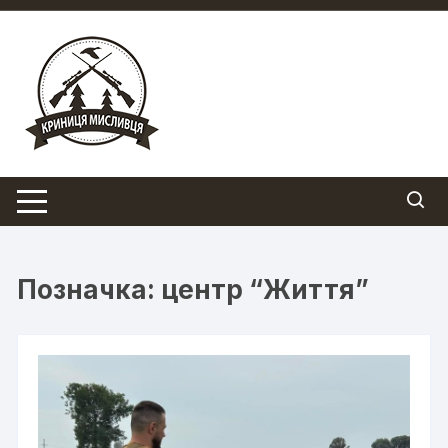
Перейти
до
вмісту
Позначка:
центр “Життя”