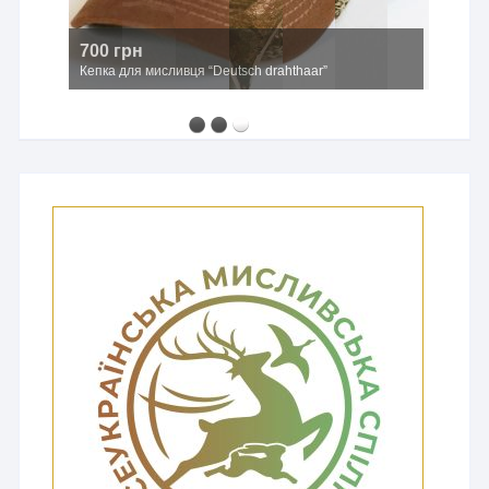
700 грн
Кепка для мисливця “Deutsch drahthaar”