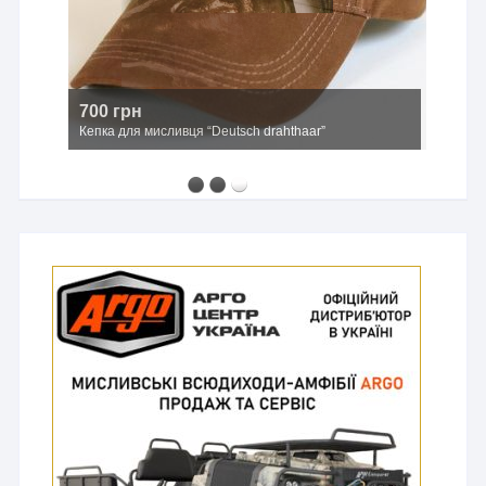
700 грн
Кепка для мисливця “Deutsch drahthaar”