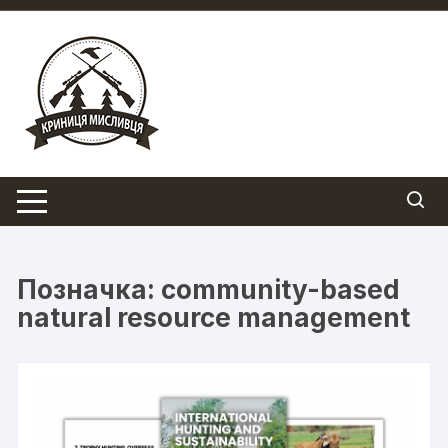
Перейти
до
вмісту
Позначка:
community-based
natural resource management