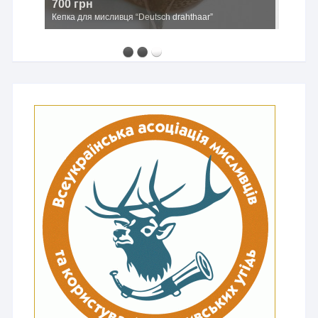
700 грн
Кепка для мисливця “Deutsch drahthaar”