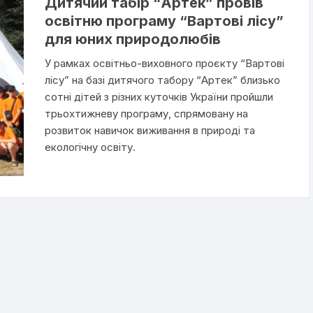
Дитячий табір “Артек” провів
освітню програму “Вартові лісу”
для юних природолюбів
У рамках освітньо-виховного проєкту “Вартові
лісу” на базі дитячого табору “Артек” близько
сотні дітей з різних куточків України пройшли
трьохтижневу програму, спрямовану на
розвиток навичок виживання в природі та
екологічну освіту.