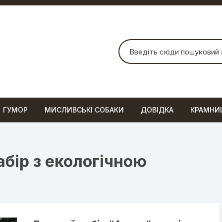
Шукати:
ГУМОР
МИСЛИВСЬКІ СОБАКИ
ДОВІДКА
КРАМНИ
абір з екологічною