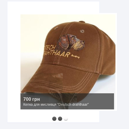
2500 грн
Мисливський капелюх з широкими полями