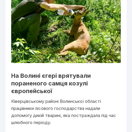
На Волині єгері врятували
пораненого самця козулі
європейської
Ківерцівському районі Волинської області
працівники лісового господарства надали
допомогу дикій тварині, яка постраждала під час
шлюбного періоду.