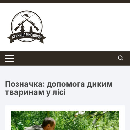
Перейти
до
вмісту
Позначка:
допомога диким
тваринам у лісі