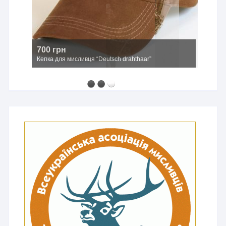
700 грн
Кепка для мисливця “Deutsch drahthaar”