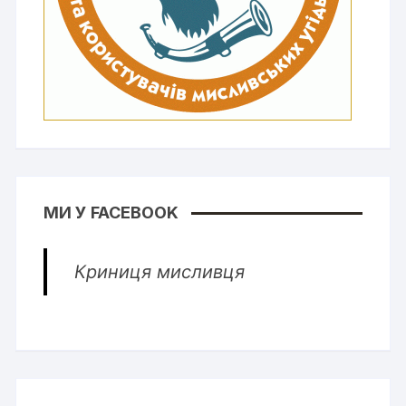
МИ У FACEBOOK
Криниця мисливця