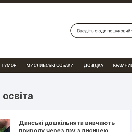
Шукати:
ГУМОР
МИСЛИВСЬКІ СОБАКИ
ДОВІДКА
КРАМНИ
 освіта
Данські дошкільнята вивчають
природу через гру з лисицею