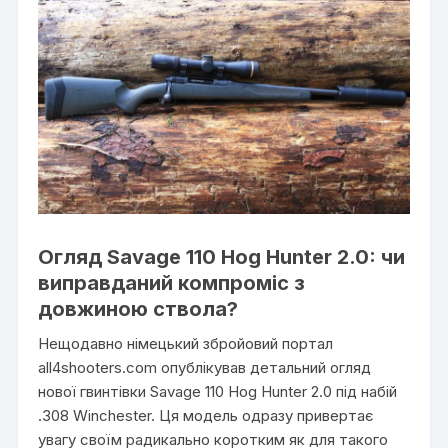
Огляд Savage 110 Hog Hunter 2.0: чи
виправданий компроміс з
довжиною ствола?
Нещодавно німецький збройовий портал
all4shooters.com опублікував детальний огляд
нової гвинтівки Savage 110 Hog Hunter 2.0 під набій
.308 Winchester. Ця модель одразу привертає
увагу своїм радикально коротким як для такого