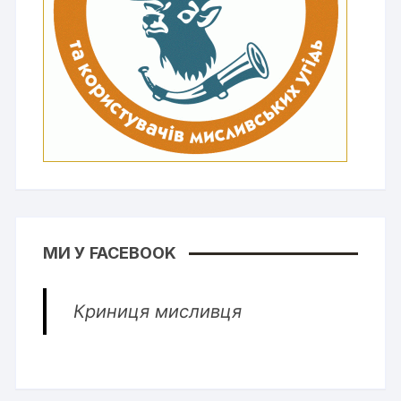
МИ У FACEBOOK
Криниця мисливця