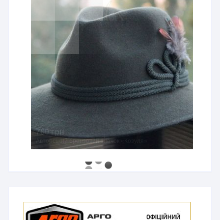
760 грн
Авторський бронзовий значок «Козуля»