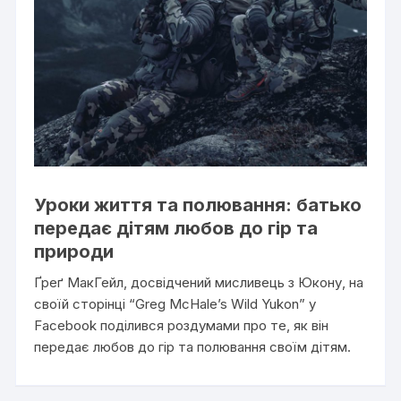
Уроки життя та полювання: батько
передає дітям любов до гір та
природи
Ґреґ МакГейл, досвідчений мисливець з Юкону, на
своїй сторінці “Greg McHale’s Wild Yukon” у
Facebook поділився роздумами про те, як він
передає любов до гір та полювання своїм дітям.