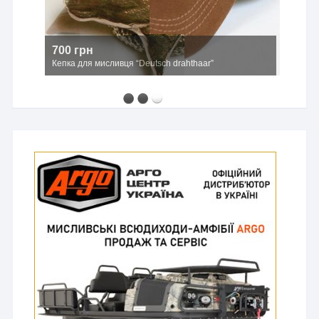
700 грн
Кепка для мисливця “Deutsch drahthaar”