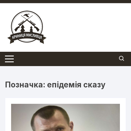
Перейти
до
вмісту
Позначка:
епідемія сказу