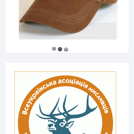
2500 грн
Мисливський капелюх з широкими полями