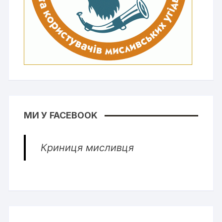
МИ У FACEBOOK
Криниця мисливця