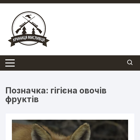
Перейти
до
вмісту
Позначка:
гігієна овочів
фруктів