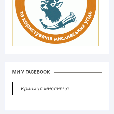
МИ У FACEBOOK
Криниця мисливця