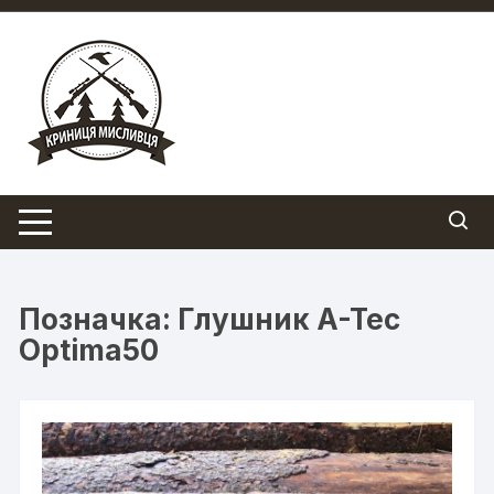
Перейти
до
вмісту
Позначка:
Глушник A-Tec
Optima50