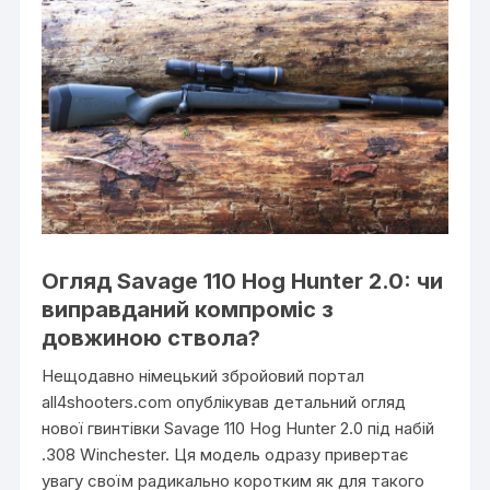
Огляд Savage 110 Hog Hunter 2.0: чи
виправданий компроміс з
довжиною ствола?
Нещодавно німецький збройовий портал
all4shooters.com опублікував детальний огляд
нової гвинтівки Savage 110 Hog Hunter 2.0 під набій
.308 Winchester. Ця модель одразу привертає
увагу своїм радикально коротким як для такого