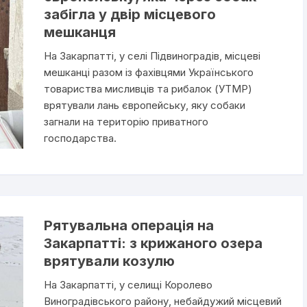
забігла у двір місцевого
мешканця
На Закарпатті, у селі Підвиноградів, місцеві
мешканці разом із фахівцями Українського
товариства мисливців та рибалок (УТМР)
врятували лань європейську, яку собаки
загнали на територію приватного
господарства.
Рятувальна операція на
Закарпатті: з крижаного озера
врятували козулю
На Закарпатті, у селищі Королево
Виноградівського району, небайдужий місцевий