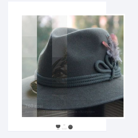
760 грн
Авторський бронзовий значок «Козуля»