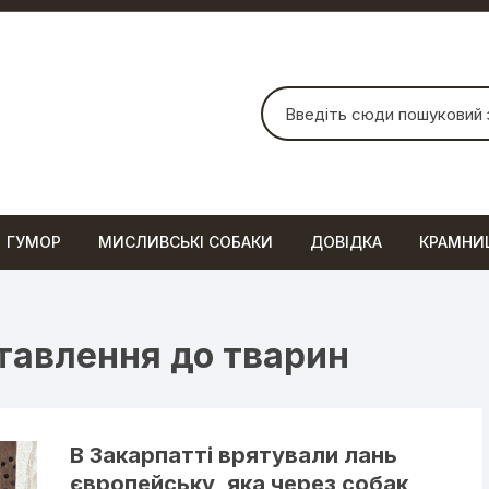
Шукати:
ГУМОР
МИСЛИВСЬКІ СОБАКИ
ДОВІДКА
КРАМНИ
тавлення до тварин
В Закарпатті врятували лань
європейську, яка через собак