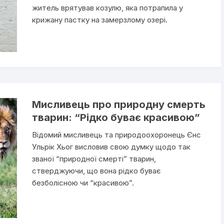
житель врятував козулю, яка потрапила у
крижану пастку на замерзлому озері.
Мисливець про природну смерть
тварин: “Рідко буває красивою”
Відомий мисливець та природоохоронець Єнс
Ульрік Хьог висловив свою думку щодо так
званої “природної смерті” тварин,
стверджуючи, що вона рідко буває
безболісною чи “красивою”.