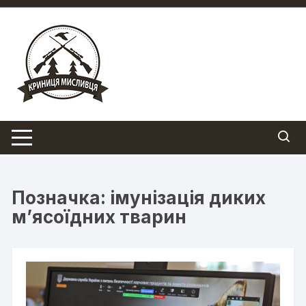
Перейти
до
вмісту
Позначка:
імунізація диких
м’ясоїдних тварин