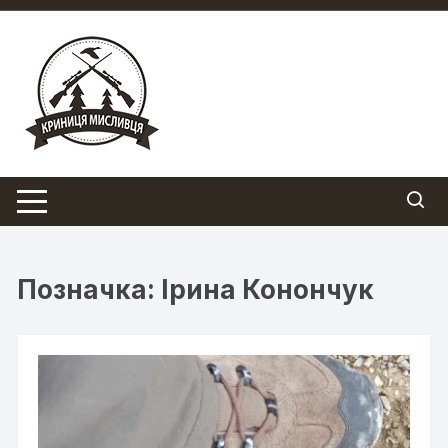
Перейти
до
вмісту
Позначка:
Ірина Конончук