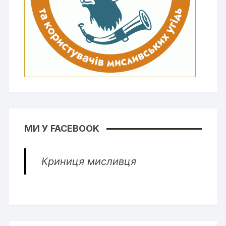
МИ У FACEBOOK
Криниця мисливця