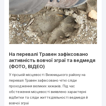
На перевалі Травен зафіксовано
активність вовчої зграї та ведмедя
(ФОТО, ВІДЕО)
У гірській місцевості Вижницького району на
перевалі Травен зафіксовано чіткі сліди
проходження великих хижаків. Під час
обстеження місцевості виявлено характерні
відбитки та сліди життєдіяльності ведмедя й
вовчої зграї