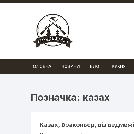
Перейти
до
вмісту
ГОЛОВНА
НОВИНИ
БЛОГ
КУХНЯ
Позначка:
казах
Казах, браконьєр, віз ведмежі