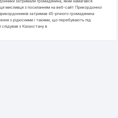
донники затримали громадянина, який намагався
иця мисливця з посиланням на веб-сайт Прикордонної
прикордонників затримав 45-річного громадянина
ння з рідкісними і такими, що перебувають під
 слідував з Казахстану в