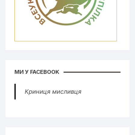
МИ У FACEBOOK
Криниця мисливця