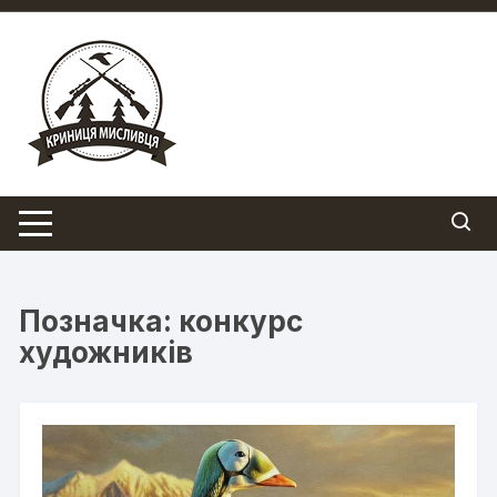
Перейти
до
вмісту
Позначка:
конкурс
художників