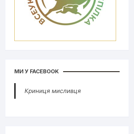
МИ У FACEBOOK
Криниця мисливця