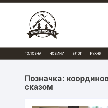
Перейти
до
вмісту
ГОЛОВНА
НОВИНИ
БЛОГ
КУХНЯ
Позначка:
координова
сказом