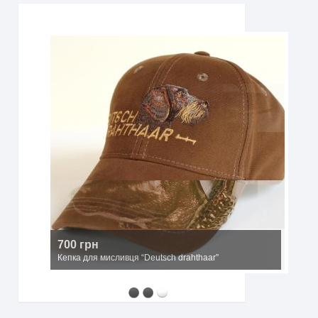
2500 грн
Мисливський капелюх з широкими полями