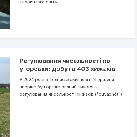
тваринного світу.
Регулювання чисельності по-
угорськи: добуто 403 хижаків
У 2024 році в Толнаському повіті Угорщини
вперше був організований тиждень
регулювання чисельності хижаків (“dúvadhét”)