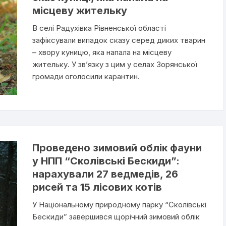
місцеву жительку
В селі Радухівка Рівненської області
зафіксували випадок сказу серед диких тварин
– хвору куницю, яка напала на місцеву
жительку. У зв’язку з цим у селах Зорянської
громади оголосили карантин.
Проведено зимовий облік фауни
у НПП “Сколівські Бескиди”:
нарахували 27 ведмедів, 26
рисей та 15 лісових котів
У Національному природному парку “Сколівські
Бескиди” завершився щорічний зимовий облік