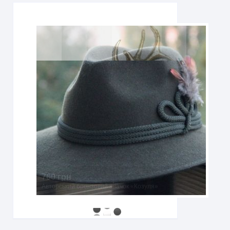
760 грн
Авторський бронзовий значок «Козуля»