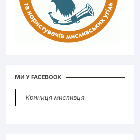
МИ У FACEBOOK
Криниця мисливця