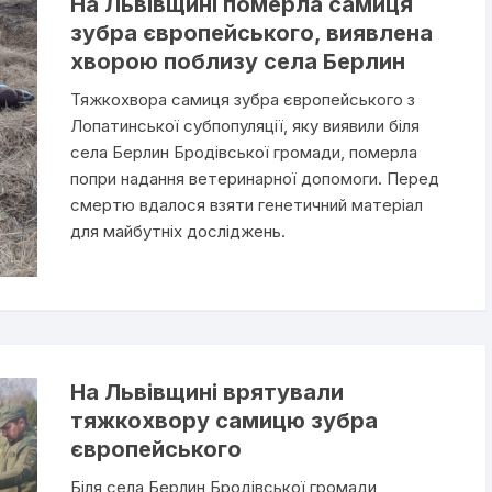
На Львівщині померла самиця
зубра європейського, виявлена
хворою поблизу села Берлин
Тяжкохвора самиця зубра європейського з
Лопатинської субпопуляції, яку виявили біля
села Берлин Бродівської громади, померла
попри надання ветеринарної допомоги. Перед
смертю вдалося взяти генетичний матеріал
для майбутніх досліджень.
На Львівщині врятували
тяжкохвору самицю зубра
європейського
Біля села Берлин Бродівської громади