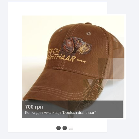
2500 грн
Мисливський капелюх з широкими полями