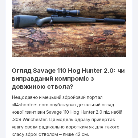
Огляд Savage 110 Hog Hunter 2.0: чи
виправданий компроміс з
довжиною ствола?
Нещодавно німецький збройовий портал
all4shooters.com опублікував детальний огляд
нової гвинтівки Savage 110 Hog Hunter 2.0 під набій
.308 Winchester. Ця модель одразу привертає
увагу своїм радикально коротким як для такого
класу зброї стволом – лише 42 см.