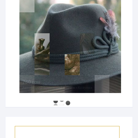
760 грн
Авторський бронзовий значок «Козуля»