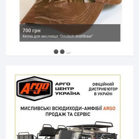
700 грн
Кепка для мисливця “Deutsch drahthaar”