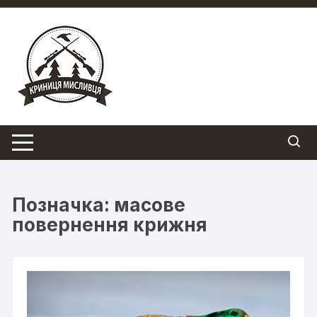
Перейти
до
вмісту
Позначка:
масове
повернення крижня