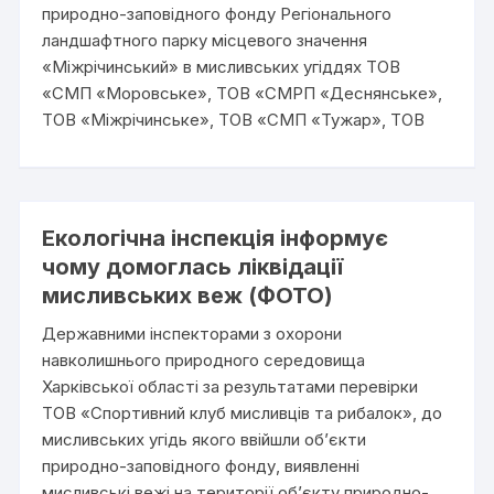
природно-заповідного фонду Регіонального
ландшафтного парку місцевого значення
«Міжрічинський» в мисливських угіддях ТОВ
«СМП «Моровське», ТОВ «СМРП «Деснянське»,
ТОВ «Міжрічинське», ТОВ «СМП «Тужар», ТОВ
Екологічна інспекція інформує
чому домоглась ліквідації
мисливських веж (ФОТО)
Державними інспекторами з охорони
навколишнього природного середовища
Харківської області за результатами перевірки
ТОВ «Спортивний клуб мисливців та рибалок», до
мисливських угідь якого ввійшли об’єкти
природно-заповідного фонду, виявленні
мисливські вежі на території об’єкту природно-