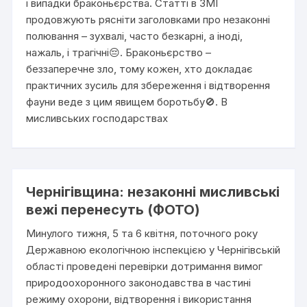
і випадки браконьєрства. Статті в ЗМІ
продовжують рясніти заголовками про незаконні
полювання – зухвалі, часто безкарні, а іноді,
нажаль, і трагічні😔. Браконьєрство –
беззаперечне зло, тому кожен, хто докладає
практичних зусиль для збереження і відтворення
фауни веде з цим явищем боротьбу🚫. В
мисливських господарствах
Чернігівщина: незаконні мисливські
вежі перенесуть (ФОТО)
Минулого тижня, 5 та 6 квітня, поточного року
Державною екологічною інспекцією у Чернігівській
області проведені перевірки дотримання вимог
природоохоронного законодавства в частині
режиму охорони, відтворення і використання