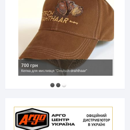
700 грн
Кепка для мисливця “Deutsch drahthaar”