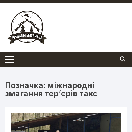
Перейти
до
вмісту
Позначка:
міжнародні
змагання тер’єрів такс