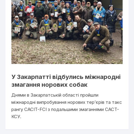
У Закарпатті відбулись міжнародні
змагання норових собак
Днями в Закарпатській області пройшли
міжнародні випробування норових тер’єрів та такс
рангу CACIT-FCI з подальшими змаганнями CACT-
КСУ.