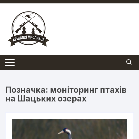
Перейти
до
вмісту
Позначка:
моніторинг птахів
на Шацьких озерах