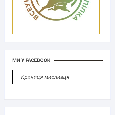
МИ У FACEBOOK
Криниця мисливця