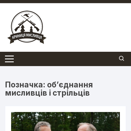
Перейти
до
вмісту
Позначка:
об’єднання
мисливців і стрільців