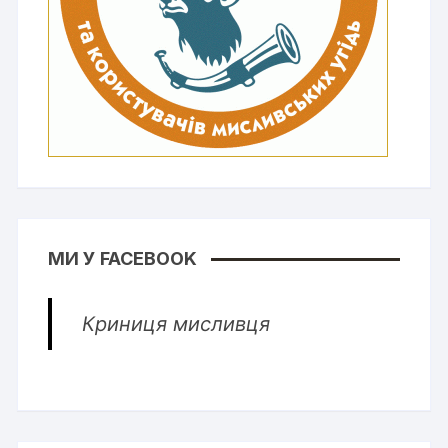
МИ У FACEBOOK
Криниця мисливця