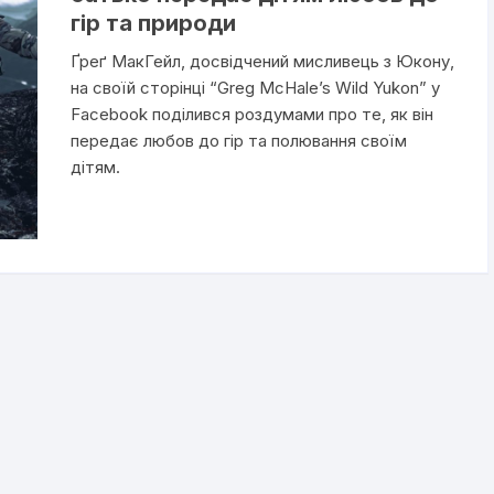
гір та природи
Ґреґ МакГейл, досвідчений мисливець з Юкону,
на своїй сторінці “Greg McHale’s Wild Yukon” у
Facebook поділився роздумами про те, як він
передає любов до гір та полювання своїм
дітям.