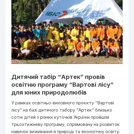
Дитячий табір “Артек” провів
освітню програму “Вартові лісу”
для юних природолюбів
У рамках освітньо-виховного проєкту “Вартові
лісу” на базі дитячого табору “Артек” близько
сотні дітей з різних куточків України пройшли
трьохтижневу програму, спрямовану на розвиток
навичок виживання в природі та екологічну освіту.