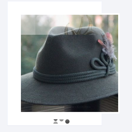
760 грн
Авторський бронзовий значок «Козуля»