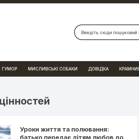
Шукати:
ГУМОР
МИСЛИВСЬКІ СОБАКИ
ДОВІДКА
КРАМНИ
цінностей
Уроки життя та полювання:
батько передає дітям любов до