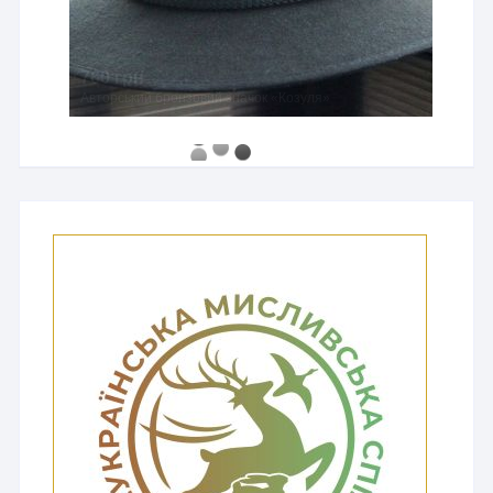
760 грн
Авторський бронзовий значок «Козуля»