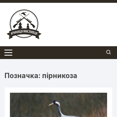
Перейти
до
вмісту
Позначка:
пірникоза