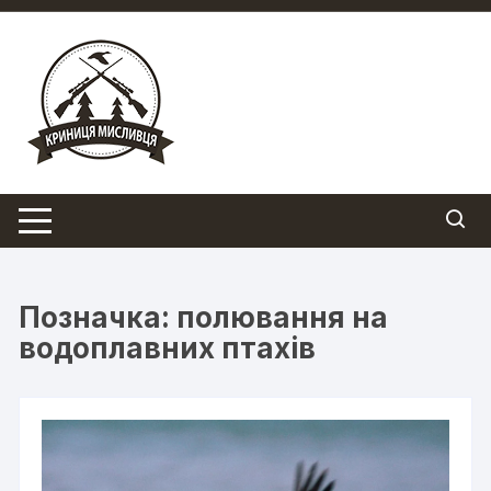
Перейти
до
вмісту
Позначка:
полювання на
водоплавних птахів