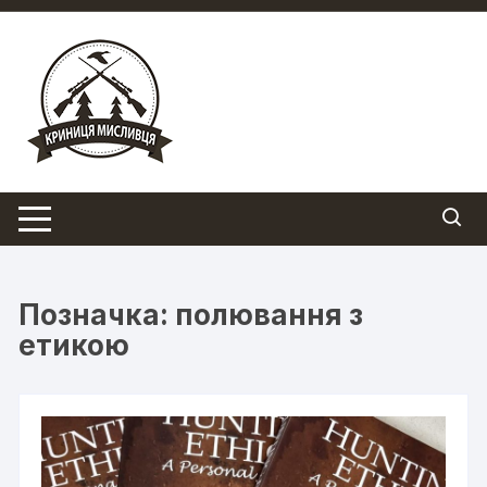
Перейти
до
вмісту
Позначка:
полювання з
етикою