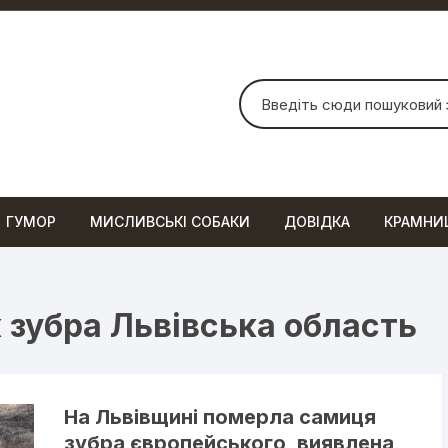
Шукати:
ГУМОР
МИСЛИВСЬКІ СОБАКИ
ДОВІДКА
КРАМНИ
 зубра Львівська область
На Львівщині померла самиця
зубра європейського, виявлена