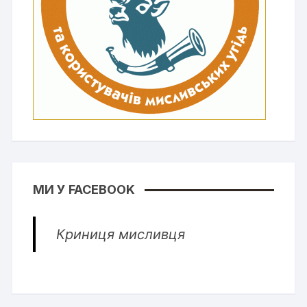
МИ У FACEBOOK
Криниця мисливця