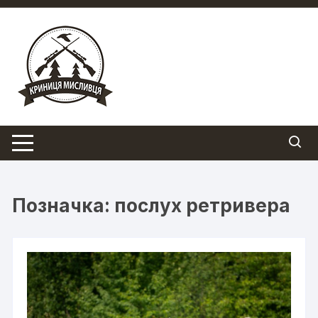
Перейти
до
вмісту
Позначка:
послух ретривера