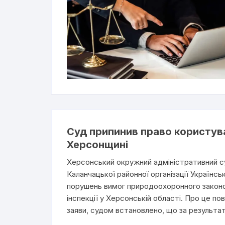
Суд припинив право користува
Херсонщині
Херсонський окружний адміністративний с
Каланчацької районної організації Українс
порушень вимог природоохоронного законо
інспекції у Херсонській області. Про це п
заяви, судом встановлено, що за результ