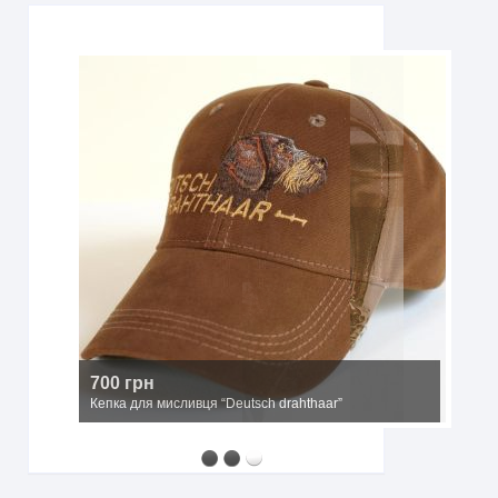
2500 грн
Мисливський капелюх з широкими полями