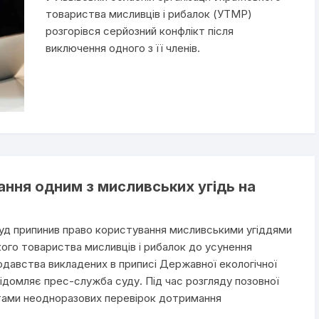
товариства мисливців і рибалок (УТМР)
розгорівся серйозний конфлікт після
виключення одного з її членів.
ння одним з мисливських угідь на
уд припинив право користування мисливськими угіддями
ького товариства мисливців і рибалок до усунення
давства викладених в приписі Державної екологічної
овідомляє прес-служба суду. Під час розгляду позовної
атами неодноразових перевірок дотримання