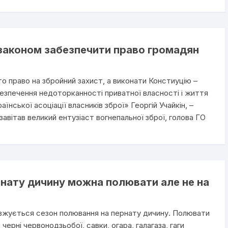
 законом забезпечити право громадян
о право на збройний захист, а виконати Констиуцію –
езпечення недоторканності приватної власності і життя
нської асоціації власників зброї» Георгій Учайкін, –
 завітав великий ентузіаст вогнепальної зброї, голова ГО
рнату дичину можна полювати але не на
овжується сезон полювання на пернату дичину. Полювати
 черні червонодзьобої, савки, огара, галагаза, гаги