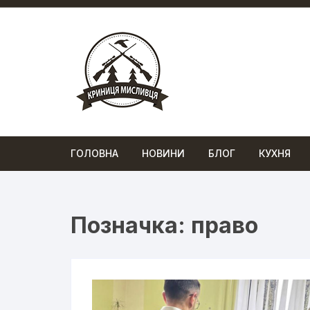
Перейти
до
вмісту
ГОЛОВНА
НОВИНИ
БЛОГ
КУХНЯ
Позначка:
право