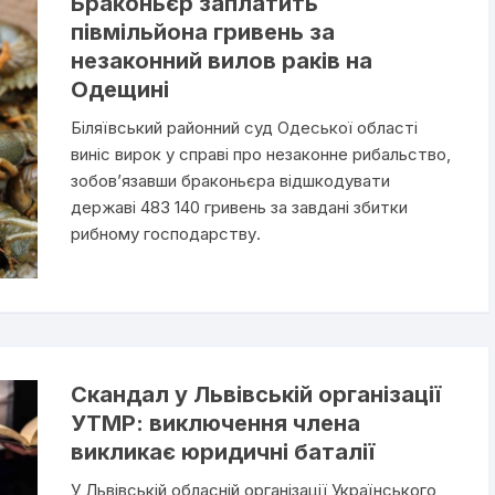
Браконьєр заплатить
півмільйона гривень за
незаконний вилов раків на
Одещині
Біляївський районний суд Одеської області
виніс вирок у справі про незаконне рибальство,
зобов’язавши браконьєра відшкодувати
державі 483 140 гривень за завдані збитки
рибному господарству.
Скандал у Львівській організації
УТМР: виключення члена
викликає юридичні баталії
У Львівській обласній організації Українського