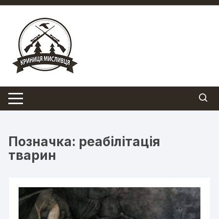
Перейти
до
вмісту
Позначка:
реабілітація
тварин