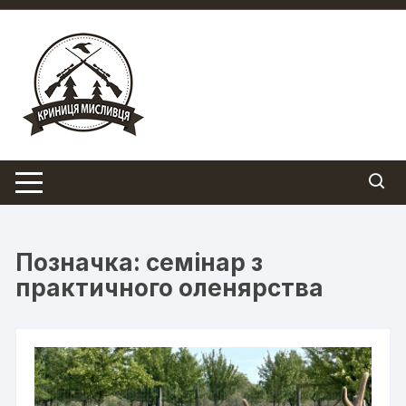
Перейти
до
вмісту
Позначка:
семінар з
практичного оленярства