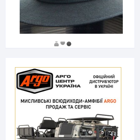
760 грн
Авторський бронзовий значок «Козуля»