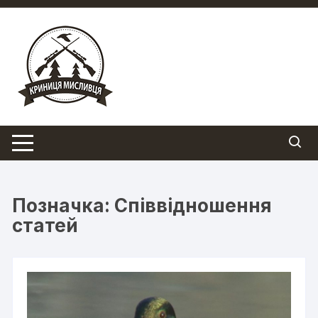
Перейти
до
вмісту
Позначка:
Співвідношення
статей