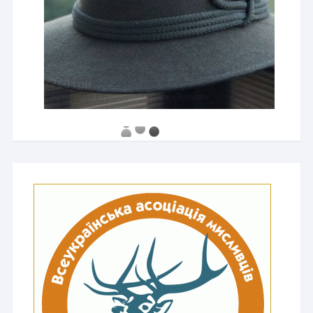
760 грн
Авторський бронзовий значок «Козуля»