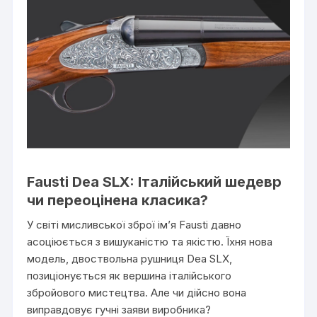
Fausti Dea SLX: Італійський шедевр
чи переоцінена класика?
У світі мисливської зброї ім’я Fausti давно
асоціюється з вишуканістю та якістю. Їхня нова
модель, двоствольна рушниця Dea SLX,
позиціонується як вершина італійського
збройового мистецтва. Але чи дійсно вона
виправдовує гучні заяви виробника?