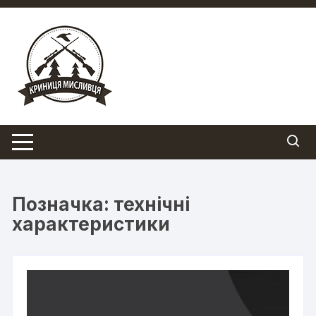
Перейти
до
вмісту
Позначка:
технічні
характеристики