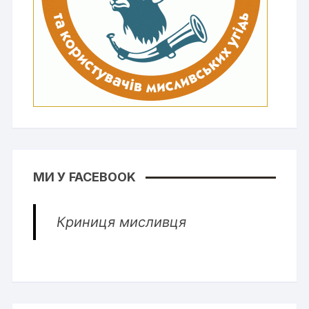
МИ У FACEBOOK
Криниця мисливця