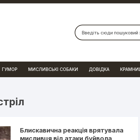
Шукати:
ГУМОР
МИСЛИВСЬКІ СОБАКИ
ДОВІДКА
КРАМНИ
стріл
Блискавична реакція врятувала
мисливця від атаки буйвола