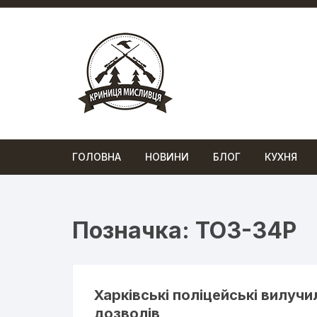
Перейти
до
вмісту
ГОЛОВНА
НОВИНИ
БЛОГ
КУХНЯ
Позначка:
ТОЗ-34Р
Харківські поліцейські вилуч
дозволів