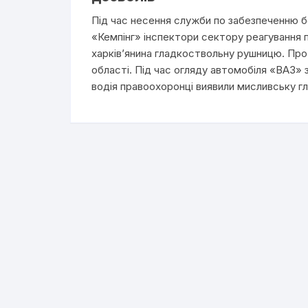
Під час несення служби по забезпеченню б
«Кемпінг» інспектори сектору реагування па
харків’янина гладкоствольну рушницю. Про ц
області. Під час огляду автомобіля «ВАЗ» 
водія правоохоронці виявили мисливську г