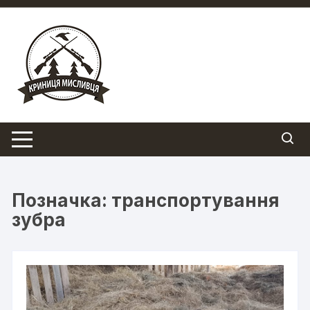
Перейти
до
вмісту
Позначка:
транспортування
зубра