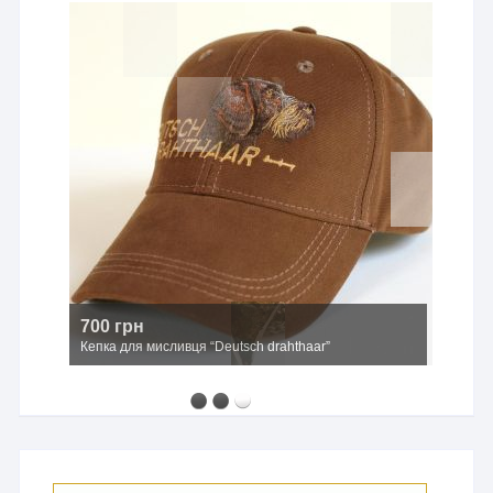
2500 грн
Мисливський капелюх з широкими полями