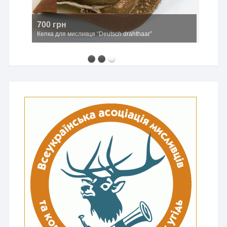
700 грн
Кепка для мисливця “Deutsch drahthaar”