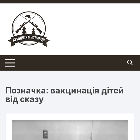
Перейти
до
вмісту
Позначка:
вакцинація дітей
від сказу